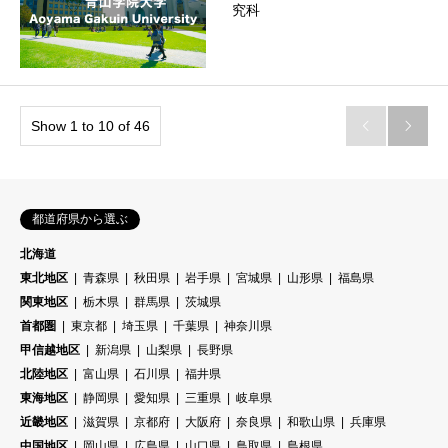
究科
Show 1 to 10 of 46


都道府県から選ぶ
北海道
東北地区
青森県
秋田県
岩手県
宮城県
山形県
福島県
関東地区
栃木県
群馬県
茨城県
首都圏
東京都
埼玉県
千葉県
神奈川県
甲信越地区
新潟県
山梨県
長野県
北陸地区
富山県
石川県
福井県
東海地区
静岡県
愛知県
三重県
岐阜県
近畿地区
滋賀県
京都府
大阪府
奈良県
和歌山県
兵庫県
中国地区
岡山県
広島県
山口県
鳥取県
島根県