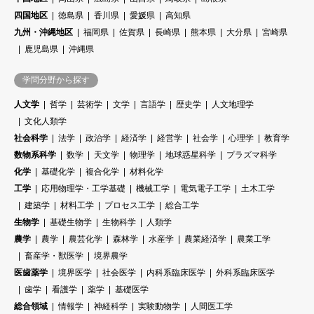
四国地区
徳島県
香川県
愛媛県
高知県
九州・沖縄地区
福岡県
佐賀県
長崎県
熊本県
大分県
宮崎県
鹿児島県
沖縄県
学問分野から探す
人文学
哲学
芸術学
文学
言語学
歴史学
人文地理学
文化人類学
社会科学
法学
政治学
経済学
経営学
社会学
心理学
教育学
数物系科学
数学
天文学
物理学
地球惑星科学
プラズマ科学
化学
基礎化学
複合化学
材料化学
工学
応用物理学・工学基礎
機械工学
電気電子工学
土木工学
建築学
材料工学
プロセス工学
総合工学
生物学
基礎生物学
生物科学
人類学
農学
農学
農芸化学
森林学
水産学
農業経済学
農業工学
畜産学・獣医学
境界農学
医歯薬学
境界医学
社会医学
内科系臨床医学
外科系臨床医学
歯学
看護学
薬学
基礎医学
総合領域
情報学
神経科学
実験動物学
人間医工学