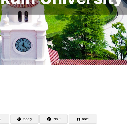
S
feedly
Pin it
note