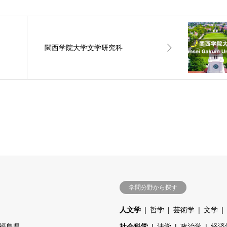
関西学院大学文学研究科
学問分野から探す
人文学
哲学
芸術学
文学
福島県
社会科学
法学
政治学
経済