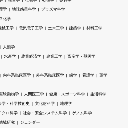
理学
地球惑星科学
プラズマ科学
料化学
機械工学
電気電子工学
土木工学
建築学
材料工学
人類学
水産学
農業経済学
農業工学
畜産学・獣医学
内科系臨床医学
外科系臨床医学
歯学
看護学
薬学
実験動物学
人間医工学
健康・スポーツ科学
生活科学
会学・科学技術史
文化財科学
地理学
イクロ科学
社会・安全システム科学
ゲノム科学
地域研究
ジェンダー