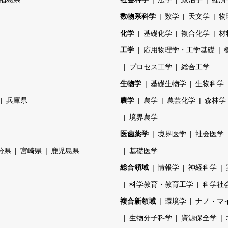
数物系科学
数学
天文学
物
化学
基礎化学
複合化学
材
工学
応用物理学・工学基礎
プロセス工学
総合工学
生物学
基礎生物学
生物科学
兵庫県
農学
農学
農芸化学
森林学
境界農学
医歯薬学
境界医学
社会医学
分県
宮崎県
鹿児島県
基礎医学
総合領域
情報学
神経科学
科学教育・教育工学
科学社
複合新領域
環境学
ナノ・マ
生物分子科学
資源保全学