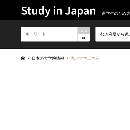
Study in Japan
留学生のため
and
都道府県から選
or
日本の大学院情報
九州大学工学府