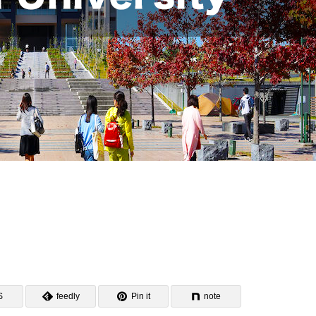
S
feedly
Pin it
note