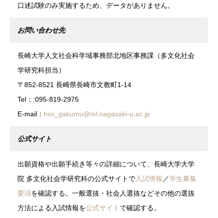
口述試験のみ実施するため、データがありません。
お問い合わせ先
長崎大学人文社会科学域事務部北地区事務課（多文化社会
学研究科担当）
〒852-8521 長崎県長崎市文教町1-14
Tel：:095-819-2975
E-mail：
hss_gakumu@ml.nagasaki-u.ac.jp
公式サイト
出願資格や出願手続き等々の詳細について、長崎大学大学
院 多文化社会学研究科の公式サイトで
入試情報
／
学生募集
要項
を確認する。一般選抜・社会人選抜などその他の選抜
方法による入試情報を
公式サイト
で確認する。