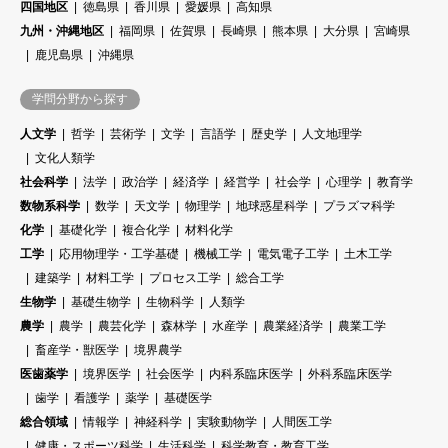
四国地区
徳島県
香川県
愛媛県
高知県
九州・沖縄地区
福岡県
佐賀県
長崎県
熊本県
大分県
宮崎県
鹿児島県
沖縄県
学問分野から探す
人文学
哲学
芸術学
文学
言語学
歴史学
人文地理学
文化人類学
社会科学
法学
政治学
経済学
経営学
社会学
心理学
教育学
数物系科学
数学
天文学
物理学
地球惑星科学
プラズマ科学
化学
基礎化学
複合化学
材料化学
工学
応用物理学・工学基礎
機械工学
電気電子工学
土木工学
建築学
材料工学
プロセス工学
総合工学
生物学
基礎生物学
生物科学
人類学
農学
農学
農芸化学
森林学
水産学
農業経済学
農業工学
畜産学・獣医学
境界農学
医歯薬学
境界医学
社会医学
内科系臨床医学
外科系臨床医学
歯学
看護学
薬学
基礎医学
総合領域
情報学
神経科学
実験動物学
人間医工学
健康・スポーツ科学
生活科学
科学教育・教育工学