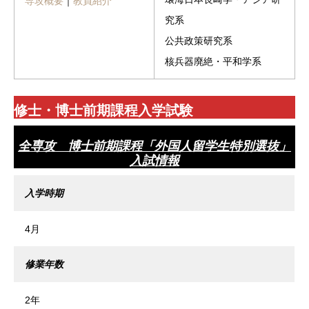
専攻概要
｜
教員紹介
究系
公共政策研究系
核兵器廃絶・平和学系
修士・博士前期課程入学試験
全専攻 博士前期課程「外国人留学生特別選抜」
入試情報
入学時期
4月
修業年数
2年