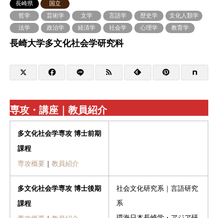
長崎県
国立
哲学
芸術学
文学
言語学
歴史学
文化人類学
法学
政治学
経済学
社会学
心理学
教育学
長崎大学多文化社会学研究科
専攻・講座｜教員紹介
多文化社会学専攻
博士前期
課程
専攻概要
｜
教員紹介
社会文化研究系｜言語研究
多文化社会学専攻
博士後期
系
課程
環海日本長崎学・アジア研