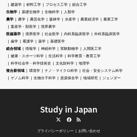
建築学
材料工学
プロセス工学
総合工学
生物学
基礎生物学
生物科学
人類学
農学
農学
農芸化学
森林学
水産学
農業経済学
農業工学
畜産学・獣医学
境界農学
医歯薬学
境界医学
社会医学
内科系臨床医学
外科系臨床医学
歯学
看護学
薬学
基礎医学
総合領域
情報学
神経科学
実験動物学
人間医工学
健康・スポーツ科学
生活科学
科学教育・教育工学
科学社会学・科学技術史
文化財科学
地理学
複合新領域
環境学
ナノ・マイクロ科学
社会・安全システム科学
ゲノム科学
生物分子科学
資源保全学
地域研究
ジェンダー
Study in Japan
Twitter
Facebook
RSS
プライバシーポリシー
お問い合わせ