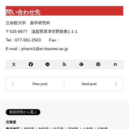
問い合わせ先
立命館大学 薬学研究科
〒525-8577 滋賀県草津市野路東1-1-1
Tel：077-561-2563 Fax：
E-mail：pharm1@st.ritsumei.ac.jp
都道府県から選ぶ
北海道
東北地区
青森県
秋田県
岩手県
宮城県
山形県
福島県