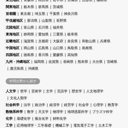
関東地区
栃木県
群馬県
茨城県
首都圏
東京都
埼玉県
千葉県
神奈川県
甲信越地区
新潟県
山梨県
長野県
北陸地区
富山県
石川県
福井県
東海地区
静岡県
愛知県
三重県
岐阜県
近畿地区
滋賀県
京都府
大阪府
奈良県
和歌山県
兵庫県
中国地区
岡山県
広島県
山口県
鳥取県
島根県
四国地区
徳島県
香川県
愛媛県
高知県
九州・沖縄地区
福岡県
佐賀県
長崎県
熊本県
大分県
宮崎県
鹿児島県
沖縄県
学問分野から探す
人文学
哲学
芸術学
文学
言語学
歴史学
人文地理学
文化人類学
社会科学
法学
政治学
経済学
経営学
社会学
心理学
教育学
数物系科学
数学
天文学
物理学
地球惑星科学
プラズマ科学
化学
基礎化学
複合化学
材料化学
工学
応用物理学・工学基礎
機械工学
電気電子工学
土木工学