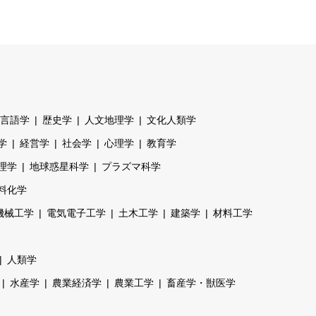
言語学
歴史学
人文地理学
文化人類学
学
経営学
社会学
心理学
教育学
理学
地球惑星科学
プラズマ科学
料化学
機械工学
電気電子工学
土木工学
建築学
材料工学
人類学
水産学
農業経済学
農業工学
畜産学・獣医学