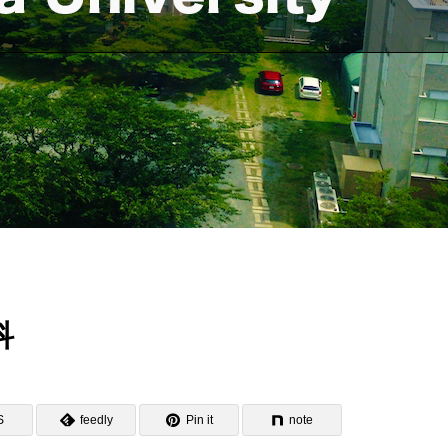
科
S
feedly
Pin it
note