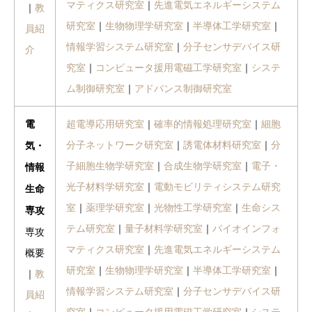
マティクス研究室
｜
先進電気エネルギーシステム
｜
教
研究室
｜
生物物理学研究室
｜
半導体工学研究室
｜
員紹
情報学習システム研究室
｜
分子センサデバイス研
介
究室
｜
コンピュータ援用電磁工学研究室
｜
システ
ム制御研究室
｜
アドバンス制御研究室
超電導応用研究室
｜
確率的情報処理研究室
｜
細胞
電
分子ネットワーク研究室
｜
誘電体材料研究室
｜
分
気・
子細胞生物学研究室
｜
合成生物学研究室
｜
電子・
情報
光子材料学研究室
｜
電動モビリティシステム研究
生命
室
｜
薬理学研究室
｜
光物性工学研究室
｜
生命シス
専攻
テム研究室
｜
量子材料学研究室
｜
バイオインフォ
専攻
マティクス研究室
｜
先進電気エネルギーシステム
概要
研究室
｜
生物物理学研究室
｜
半導体工学研究室
｜
｜
教
情報学習システム研究室
｜
分子センサデバイス研
員紹
究室
｜
コンピュータ援用電磁工学研究室
｜
システ