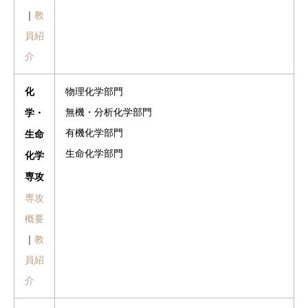
｜
教
員紹
介
物理化学部門
化
無機・分析化学部門
学・
有機化学部門
生命
生命化学部門
化学
専攻
専攻
概要
｜
教
員紹
介