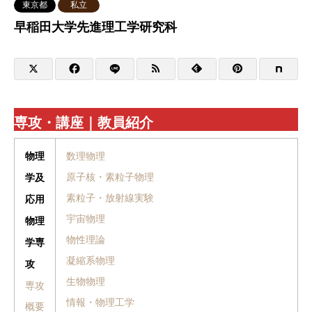
東京都
私立
早稲田大学先進理工学研究科
専攻・講座｜教員紹介
数理物理
物理
原子核・素粒子物理
学及
素粒子・放射線実験
応用
宇宙物理
物理
物性理論
学専
凝縮系物理
攻
生物物理
専攻
情報・物理工学
概要