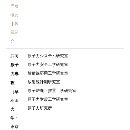
専攻
概要
｜
教
員紹
介
原子力システム研究室
共同
原子力安全工学研究室
原子
放射線応用工学研究室
力専
放射線計測研究室
攻
原子炉廃止措置工学研究室
（早
原子力耐震工学研究室
稲田
原子力研究所
大
学・
東京