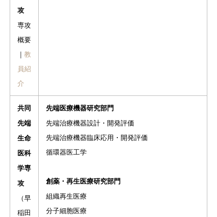
攻
専攻
概要
｜
教
員紹
介
共同
先端医療機器研究部門
先端治療機器設計・開発評価
先端
先端治療機器臨床応用・開発評価
生命
循環器医工学
医科
学専
創薬・再生医療研究部門
攻
組織再生医療
（早
分子細胞医療
稲田