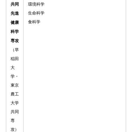
環境科学
共同
生命科学
先進
食科学
健康
科学
専攻
（早
稲田
大
学・
東京
農工
大学
共同
専
攻）