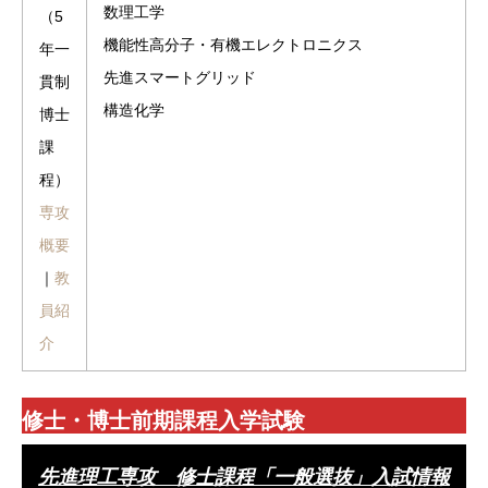
数理工学
（5
機能性高分子・有機エレクトロニクス
年一
先進スマートグリッド
貫制
構造化学
博士
課
程）
専攻
概要
｜
教
員紹
介
修士・博士前期課程入学試験
先進理工専攻 修士課程「一般選抜」入試情報