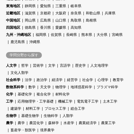
東海地区
静岡県
愛知県
三重県
岐阜県
近畿地区
滋賀県
京都府
大阪府
奈良県
和歌山県
兵庫県
中国地区
岡山県
広島県
山口県
鳥取県
島根県
四国地区
徳島県
香川県
愛媛県
高知県
九州・沖縄地区
福岡県
佐賀県
長崎県
熊本県
大分県
宮崎県
鹿児島県
沖縄県
学問分野から探す
人文学
哲学
芸術学
文学
言語学
歴史学
人文地理学
文化人類学
社会科学
法学
政治学
経済学
経営学
社会学
心理学
教育学
数物系科学
数学
天文学
物理学
地球惑星科学
プラズマ科学
化学
基礎化学
複合化学
材料化学
工学
応用物理学・工学基礎
機械工学
電気電子工学
土木工学
建築学
材料工学
プロセス工学
総合工学
生物学
基礎生物学
生物科学
人類学
農学
農学
農芸化学
森林学
水産学
農業経済学
農業工学
畜産学・獣医学
境界農学