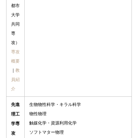
都市
大学
共同
専
攻）
専攻
概要
｜
教
員紹
介
生物物性科学・キラル科学
先進
物性物理
理工
触媒化学・資源利用化学
学専
ソフトマター物理
攻