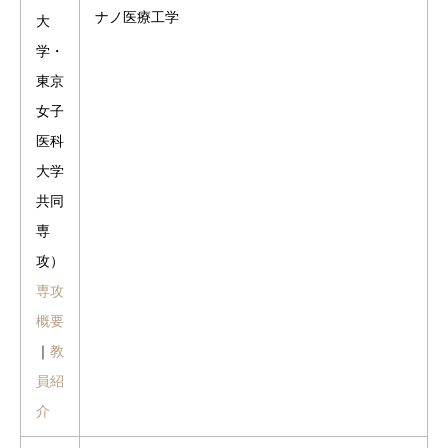
ナノ医療工学
大
学・
東京
女子
医科
大学
共同
専
攻）
専攻
概要
｜
教
員紹
介