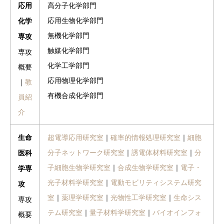
高分子化学部門
応用
応用生物化学部門
化学
無機化学部門
専攻
触媒化学部門
専攻
化学工学部門
概要
応用物理化学部門
｜
教
有機合成化学部門
員紹
介
超電導応用研究室
｜
確率的情報処理研究室
｜
細胞
生命
分子ネットワーク研究室
｜
誘電体材料研究室
｜
分
医科
子細胞生物学研究室
｜
合成生物学研究室
｜
電子・
学専
光子材料学研究室
｜
電動モビリティシステム研究
攻
室
｜
薬理学研究室
｜
光物性工学研究室
｜
生命シス
専攻
テム研究室
｜
量子材料学研究室
｜
バイオインフォ
概要