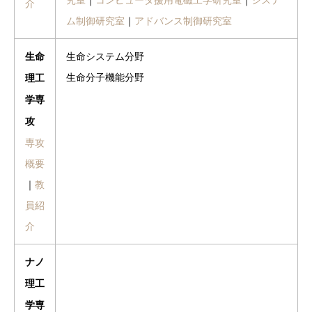
介
ム制御研究室
｜
アドバンス制御研究室
生命システム分野
生命
生命分子機能分野
理工
学専
攻
専攻
概要
｜
教
員紹
介
ナノ
理工
学専