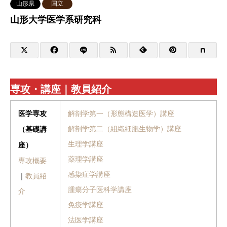
山形県
国立
山形大学医学系研究科
専攻・講座｜教員紹介
解剖学第一（形態構造医学）講座
医学専攻
解剖学第二（組織細胞生物学）講座
（基礎講
生理学講座
座）
薬理学講座
専攻概要
感染症学講座
｜
教員紹
腫瘍分子医科学講座
介
免疫学講座
法医学講座