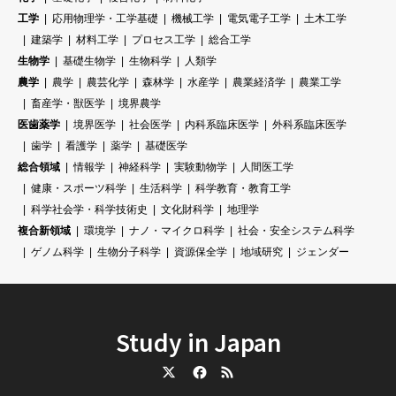
工学
応用物理学・工学基礎
機械工学
電気電子工学
土木工学
建築学
材料工学
プロセス工学
総合工学
生物学
基礎生物学
生物科学
人類学
農学
農学
農芸化学
森林学
水産学
農業経済学
農業工学
畜産学・獣医学
境界農学
医歯薬学
境界医学
社会医学
内科系臨床医学
外科系臨床医学
歯学
看護学
薬学
基礎医学
総合領域
情報学
神経科学
実験動物学
人間医工学
健康・スポーツ科学
生活科学
科学教育・教育工学
科学社会学・科学技術史
文化財科学
地理学
複合新領域
環境学
ナノ・マイクロ科学
社会・安全システム科学
ゲノム科学
生物分子科学
資源保全学
地域研究
ジェンダー
Study in Japan
Twitter
Facebook
RSS