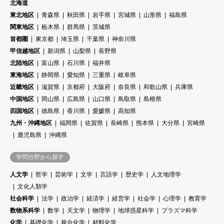
北海道
東北地区
青森県
秋田県
岩手県
宮城県
山形県
福島県
関東地区
栃木県
群馬県
茨城県
首都圏
東京都
埼玉県
千葉県
神奈川県
甲信越地区
新潟県
山梨県
長野県
北陸地区
富山県
石川県
福井県
東海地区
静岡県
愛知県
三重県
岐阜県
近畿地区
滋賀県
京都府
大阪府
奈良県
和歌山県
兵庫県
中国地区
岡山県
広島県
山口県
鳥取県
島根県
四国地区
徳島県
香川県
愛媛県
高知県
九州・沖縄地区
福岡県
佐賀県
長崎県
熊本県
大分県
宮崎県
鹿児島県
沖縄県
学問分野から探す
人文学
哲学
芸術学
文学
言語学
歴史学
人文地理学
文化人類学
社会科学
法学
政治学
経済学
経営学
社会学
心理学
教育学
数物系科学
数学
天文学
物理学
地球惑星科学
プラズマ科学
化学
基礎化学
複合化学
材料化学